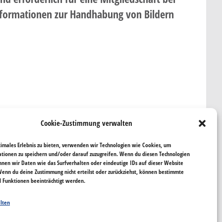
Informationen zur Handhabung von Bildern
Cookie-Zustimmung verwalten
timales Erlebnis zu bieten, verwenden wir Technologien wie Cookies, um
tionen zu speichern und/oder darauf zuzugreifen. Wenn du diesen Technologien
nnen wir Daten wie das Surfverhalten oder eindeutige IDs auf dieser Website
Wenn du deine Zustimmung nicht erteilst oder zurückziehst, können bestimmte
Funktionen beeinträchtigt werden.
y-Magazin
|
Aktuelles und
lten