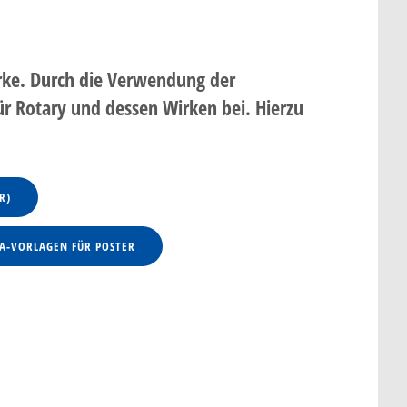
AINING
ROTARACT
RYLA
Marke. Durch die Verwendung der
̈r Rotary und dessen Wirken bei. Hierzu
ELLES UND TERMINE
R)
A-VORLAGEN FÜR POSTER